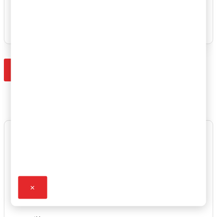
I agree to receive updates via email/WhatsApp.
Download Whitepaper
×
Get Sports Heart Screening PDF
First Name*
Last Name*
×